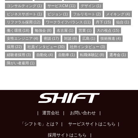
コンサルティング
(1)
サービスCM
(11)
デザイン
(1)
ビジネスサポート
(1)
ビジョン
(1)
フルリモート
(2)
メイキング
(4)
リファラル採用
(12)
ワークライフバランス
(11)
丹下
(15)
仙台
(1)
働く環境
(18)
勉強会
(8)
名古屋
(1)
営業
(1)
大の視点
(15)
女性エンジニア
(4)
密談
(17)
対談
(6)
広島
(1)
技術推進
(4)
採用
(22)
社員インタビュー
(30)
社外インタビュー
(3)
経験者採用
(3)
自動化
(4)
自動車
(1)
転職体験記
(8)
選考会
(1)
障がい者雇用
(1)
| 運営会社 |
お問い合わせ |
「シフトモ」とは？ |
サービスサイトはこちら |
採用サイトはこちら |