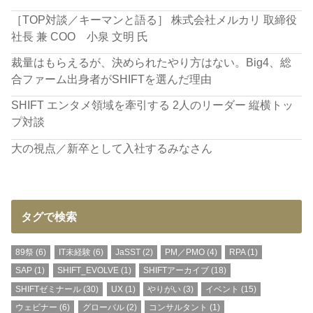
［TOP対談／キーマンと語る］ 株式会社メルカリ 取締役
社長 兼 COO 小泉 文明 氏
裁量はもらえるが、決められたやり方はない。Big4、総
合ファーム出身者がSHIFTを選んだ理由
SHIFT エンタメ領域を牽引する 2人のリーダー 縦横トッ
プ対談
大の視点／新卒として入社するみなさん
タグで検索
89祭
(6)
IT未経験
(6)
JaSST
(2)
PM／PMO
(4)
RPA
(1)
SAP
(1)
SHIFT_EVOLVE
(1)
SHIFTアーカイブ
(18)
SHIFTゼミナール
(30)
UX
(1)
やりがい
(3)
イベント
(15)
ウェビナー
(6)
グローバル
(2)
コンサルタント
(1)