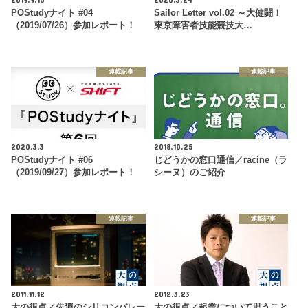
POStudyナイト #04
Sailor Letter vol.02 ～大健闘！
（2019/07/26）参加レポート！
東京障害者技能競技大…
連載記事
連載記事
2020.3.3
2018.10.25
POStudyナイト #06
じどうかの窓口通信／racine（ラ
（2019/09/27）参加レポート！
シーヌ）のご紹介
連載記事
連載記事
2011.11.12
2012.3.23
大の視点／先週のシリコンバレー
大の視点／起業について思うこと