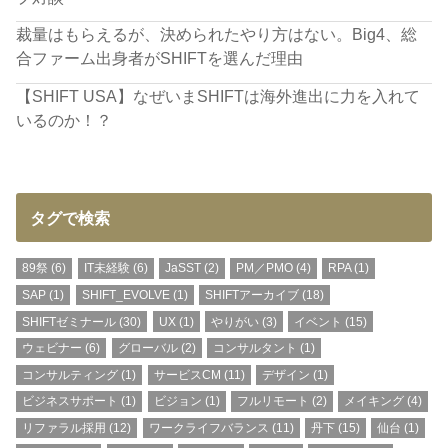
裁量はもらえるが、決められたやり方はない。Big4、総
合ファーム出身者がSHIFTを選んだ理由
【SHIFT USA】なぜいまSHIFTは海外進出に力を入れて
いるのか！？
タグで検索
89祭
(6)
IT未経験
(6)
JaSST
(2)
PM／PMO
(4)
RPA
(1)
SAP
(1)
SHIFT_EVOLVE
(1)
SHIFTアーカイブ
(18)
SHIFTゼミナール
(30)
UX
(1)
やりがい
(3)
イベント
(15)
ウェビナー
(6)
グローバル
(2)
コンサルタント
(1)
コンサルティング
(1)
サービスCM
(11)
デザイン
(1)
ビジネスサポート
(1)
ビジョン
(1)
フルリモート
(2)
メイキング
(4)
リファラル採用
(12)
ワークライフバランス
(11)
丹下
(15)
仙台
(1)