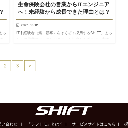
生命保険会社の営業からITエンジニア
？
へ！未経験から成長できた理由とは？
2023.05.12
まっ
IT未経験者（第二新卒）をぞくぞく採用するSHIFT。まっ
際
たくの異業種からエンジニアへと転身した彼らは、実際
に
どのような成長を遂げているのか？いまの活躍の背景に
サー
ある、想いや経験に迫ります！ 平沢 株式会社SHIFT サー
ビ…
2
3
>
い合わせ |
「シフトモ」とは？ |
サービスサイトはこちら |
採