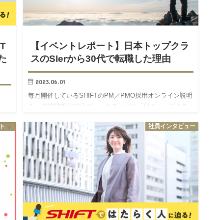
T
【イベントレポート】日本トップクラ
た
スのSIerから30代で転職した理由
2023.06.01
毎月開催しているSHIFTのPM／PMO採用オンライン説明
会。 2023年5月24日のトークテーマは「日本トップクラ
まっ
スのSIerから30代で転職した理由」。 流通領域で活躍す
際
ト
社員インタビュー
る2名の従業員に、入社前後のリアルを語ってもら…
に
サー