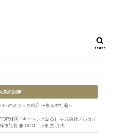
search
人気の記事
HIFTのオフィス紹介 〜東京本社編～
TOP対談／キーマンと語る］ 株式会社メルカリ
締役社長 兼 COO 小泉 文明 氏