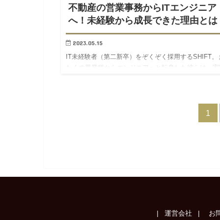
不動産の営業事務からITエンジニア
へ！未経験から成長できた理由とは
2023.05.15
IT未経験者（第二新卒）をぞくぞく採用するSHIFT。
たくの異業種からエンジニアへと転身した彼らは、実
どのような成長を遂げているのか？いまの活躍の背景
ある、想いや経験に迫ります！ 東野 株式会社SHIFT 
ビ…
1
| 運営会社 |
お問