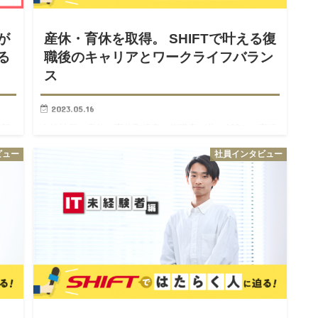
が
産休・育休を取得。 SHIFTで叶える復
る
職後のキャリアとワークライフバラン
ス
2023.05.16
階段
女性社員の産休・育休取得率、復職率が共に100％の実績
か
があるSHIFT。 仕事と家庭の両立、自分に合った働き方
ビュー
社員インタビュー
った
でキャリアを重ねる社員の想いや経験に迫ります！ 加山
一人
株式会社SHIFT サービス&テクノロジー本部 …