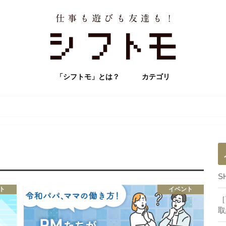
「シフトモ」とは？
カテゴリ
社員インタビュー
SHIFTトピックス
SHIFTトリビア
イベント
連載記事
S
ト
イベント
［
取