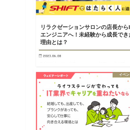
リラクゼーションサロンの店長からI
エンジニアへ！未経験から成長でき
理由とは？
2023.06.08
IT未経験者（第二新卒）をぞくぞく採用するSHIFT。
たくの異業種からエンジニアへと転身した彼らは、実
イベン
どのような成長を遂げているのか？いまの活躍の背景
ある、想いや経験に迫ります！ 川島 株式会社SHIFT 
ビ…