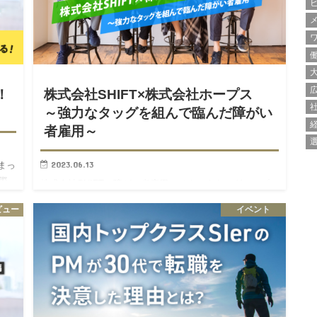
！
株式会社SHIFT×株式会社ホープス
～強力なタッグを組んで臨んだ障がい
者雇用～
2023.06.13
まっ
際
株式会社SHIFTの障がい者雇用のノウハウを、グループ
に
会社である株式会社ホープスに提供して、ホープスの障
ビュー
イベント
サー
がい者雇用のサポートをするという試みがなされまし
た。 結果として、プロジェクトのキックオフから2ヶ月弱
という短期間で…