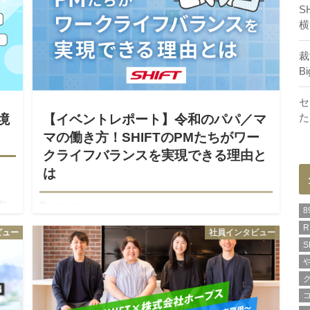
S
横
裁
B
セ
境
【イベントレポート】令和のパパ／マ
た
マの働き方！SHIFTのPMたちがワー
クライフバランスを実現できる理由と
は
れ
2023.07.12
8
族や
毎月開催しているSHIFTのPM／PMO採用オンライン説明
R
ビュー
社員インタビュー
会。 2023年6月29日のトークテーマは「令和のパパ／マ
S
マの働き方！なぜSHIFTで働くPMたちはワークライフバ
ランスを実現できているのか」。 ネットサービス部…