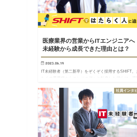
医療業界の営業からITエンジニアへ
未経験から成長できた理由とは？
2023.06.19
IT未経験者（第二新卒）をぞくぞく採用するSHIFT。
たくの異業種からエンジニアへと転身した彼らは、実
どのような成長を遂げているのか？いまの活躍の背景
社員インタ
ある、想いや経験に迫ります！ 松澤 株式会社SHIFT 
ビ…