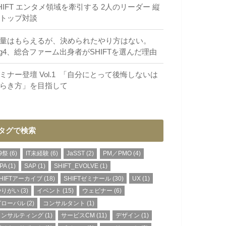
HIFT エンタメ領域を牽引する 2人のリーダー 縦
トップ対談
量はもらえるが、決められたやり方はない。
ig4、総合ファーム出身者がSHIFTを選んだ理由
ミナー登壇 Vol.1 「自分にとって後悔しないは
らき方」を目指して​
タグで検索
9祭
(6)
IT未経験
(6)
JaSST
(2)
PM／PMO
(4)
PA
(1)
SAP
(1)
SHIFT_EVOLVE
(1)
HIFTアーカイブ
(18)
SHIFTゼミナール
(30)
UX
(1)
やりがい
(3)
イベント
(15)
ウェビナー
(6)
グローバル
(2)
コンサルタント
(1)
コンサルティング
(1)
サービスCM
(11)
デザイン
(1)