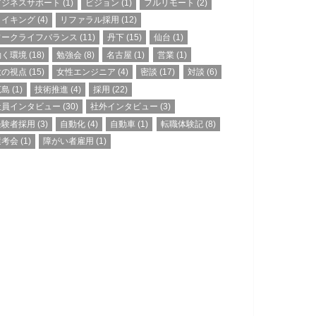
ビジネスサポート
(1)
ビジョン
(1)
フルリモート
(2)
メイキング
(4)
リファラル採用
(12)
ワークライフバランス
(11)
丹下
(15)
仙台
(1)
働く環境
(18)
勉強会
(8)
名古屋
(1)
営業
(1)
大の視点
(15)
女性エンジニア
(4)
密談
(17)
対談
(6)
広島
(1)
技術推進
(4)
採用
(22)
社員インタビュー
(30)
社外インタビュー
(3)
経験者採用
(3)
自動化
(4)
自動車
(1)
転職体験記
(8)
選考会
(1)
障がい者雇用
(1)