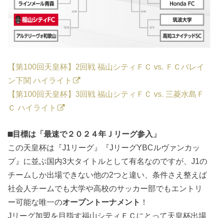
【第100回天皇杯】2回戦 福山シティＦＣ vs. ＦＣバレイ
ン下関 ハイライト
【第100回天皇杯】3回戦 福山シティＦＣ vs. 三菱水島Ｆ
Ｃ ハイライト
⬛︎目標は「最速で２０２４年Ｊリーグ参入」
この天皇杯は『J1リーグ』『JリーグYBCルヴァンカッ
プ』に並ぶ国内3大タイトルとして有名なのですが、J1の
チームしか出場できない他の2つと違い、条件さえ整えば
社会人チームでも大学や高校のサッカー部でもエントリ
ー可能な唯一の
オープントーナメント
！
Jリーグ加盟を目指す福山シティＦＣにとって天皇杯出場