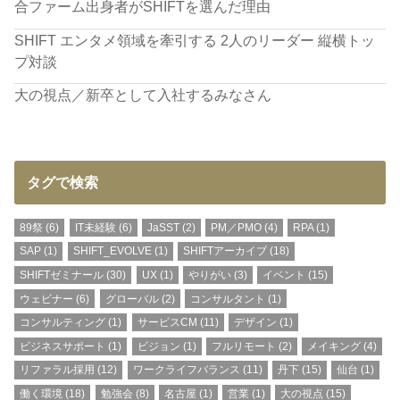
合ファーム出身者がSHIFTを選んだ理由
SHIFT エンタメ領域を牽引する 2人のリーダー 縦横トッ
プ対談
大の視点／新卒として入社するみなさん
タグで検索
89祭
(6)
IT未経験
(6)
JaSST
(2)
PM／PMO
(4)
RPA
(1)
SAP
(1)
SHIFT_EVOLVE
(1)
SHIFTアーカイブ
(18)
SHIFTゼミナール
(30)
UX
(1)
やりがい
(3)
イベント
(15)
ウェビナー
(6)
グローバル
(2)
コンサルタント
(1)
コンサルティング
(1)
サービスCM
(11)
デザイン
(1)
ビジネスサポート
(1)
ビジョン
(1)
フルリモート
(2)
メイキング
(4)
リファラル採用
(12)
ワークライフバランス
(11)
丹下
(15)
仙台
(1)
働く環境
(18)
勉強会
(8)
名古屋
(1)
営業
(1)
大の視点
(15)