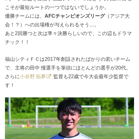
こそが最短ルートの一つではないでしょうか。
優勝チームには、
AFCチャンピオンズリーグ
（アジア大
会！？）への出場権が与えられるそう…。
あと2回勝つと次は準々決勝らしいので、この辺もドラマ
チック！！
福山シティＦＣは2017年創設されたばかりの若いチーム
で、主将の田中 憧選手を筆頭にほとんどの選手が20代。
さらに
小谷野 拓夢
監督も22歳で今大会最年少監督で
す！