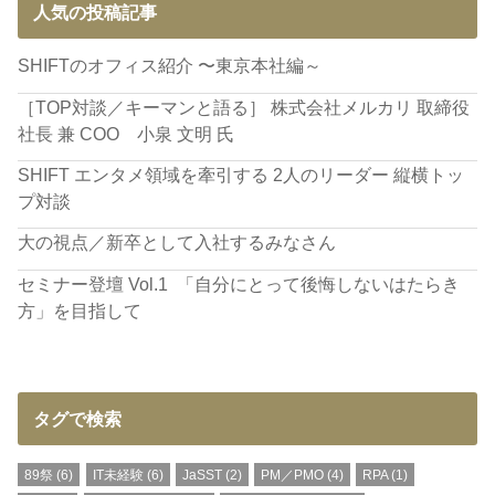
人気の投稿記事
SHIFTのオフィス紹介 〜東京本社編～
［TOP対談／キーマンと語る］ 株式会社メルカリ 取締役
社長 兼 COO 小泉 文明 氏
SHIFT エンタメ領域を牽引する 2人のリーダー 縦横トッ
プ対談
大の視点／新卒として入社するみなさん
セミナー登壇 Vol.1 「自分にとって後悔しないはたらき
方」を目指して​
タグで検索
89祭
(6)
IT未経験
(6)
JaSST
(2)
PM／PMO
(4)
RPA
(1)