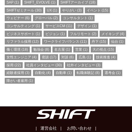
SAP
(1)
SHIFT_EVOLVE
(1)
SHIFTアーカイブ
(18)
SHIFTゼミナール
(30)
UX
(1)
やりがい
(3)
イベント
(15)
ウェビナー
(6)
グローバル
(2)
コンサルタント
(1)
コンサルティング
(1)
サービスCM
(11)
デザイン
(1)
ビジネスサポート
(1)
ビジョン
(1)
フルリモート
(2)
メイキング
(4)
リファラル採用
(12)
ワークライフバランス
(11)
丹下
(15)
仙台
(1)
働く環境
(18)
勉強会
(8)
名古屋
(1)
営業
(1)
大の視点
(15)
女性エンジニア
(4)
密談
(17)
対談
(6)
広島
(1)
技術推進
(4)
採用
(22)
社員インタビュー
(30)
社外インタビュー
(3)
経験者採用
(3)
自動化
(4)
自動車
(1)
転職体験記
(8)
選考会
(1)
障がい者雇用
(1)
| 運営会社 |
お問い合わせ |