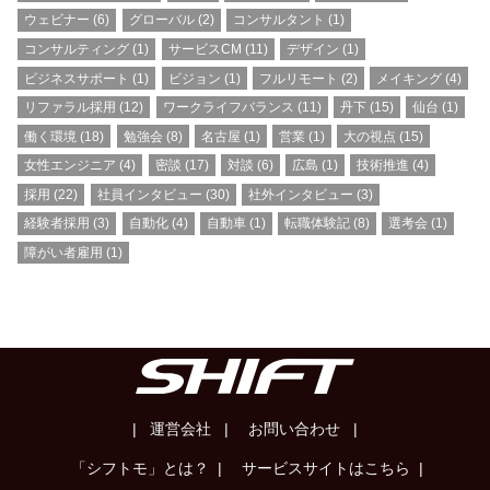
ウェビナー
(6)
グローバル
(2)
コンサルタント
(1)
コンサルティング
(1)
サービスCM
(11)
デザイン
(1)
ビジネスサポート
(1)
ビジョン
(1)
フルリモート
(2)
メイキング
(4)
リファラル採用
(12)
ワークライフバランス
(11)
丹下
(15)
仙台
(1)
働く環境
(18)
勉強会
(8)
名古屋
(1)
営業
(1)
大の視点
(15)
女性エンジニア
(4)
密談
(17)
対談
(6)
広島
(1)
技術推進
(4)
採用
(22)
社員インタビュー
(30)
社外インタビュー
(3)
経験者採用
(3)
自動化
(4)
自動車
(1)
転職体験記
(8)
選考会
(1)
障がい者雇用
(1)
| 運営会社 |
お問い合わせ |
「シフトモ」とは？ |
サービスサイトはこちら |