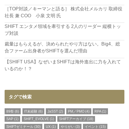
［TOP対談／キーマンと語る］ 株式会社メルカリ 取締役
社長 兼 COO 小泉 文明 氏
SHIFT エンタメ領域を牽引する 2人のリーダー 縦横トッ
プ対談
裁量はもらえるが、決められたやり方はない。Big4、総
合ファーム出身者がSHIFTを選んだ理由
【SHIFT USA】なぜいまSHIFTは海外進出に力を入れて
いるのか！？
タグで検索
89祭
(6)
IT未経験
(6)
JaSST
(2)
PM／PMO
(4)
RPA
(1)
SAP
(1)
SHIFT_EVOLVE
(1)
SHIFTアーカイブ
(18)
SHIFTゼミナール
(30)
UX
(1)
やりがい
(3)
イベント
(15)