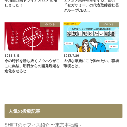
今治伯方島トライアスロン 出場
エンタメ業界を牽引する、あの
しました！
「セガサミー」の代表取締役社長
グループCEO…
イベント
イベント
2022.7.12
2023.7.20
今の時代を勝ち抜くノウハウがこ
大切な家族にこそ勧めたい、職場
こに集結。明日からの開発現場を
環境とは。
進化させるヒ…
人気の投稿記事
SHIFTのオフィス紹介 〜東京本社編～