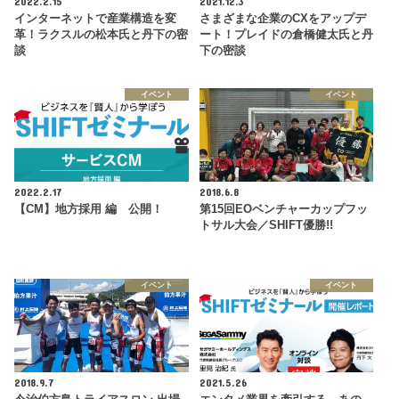
2022.2.15
2021.12.3
インターネットで産業構造を変
さまざまな企業のCXをアップデ
革！ラクスルの松本氏と丹下の密
ート！プレイドの倉橋健太氏と丹
談
下の密談
イベント
イベント
2022.2.17
2018.6.8
【CM】地方採用 編 公開！
第15回EOベンチャーカップフッ
トサル大会／SHIFT優勝!!
イベント
イベント
2018.9.7
2021.5.26