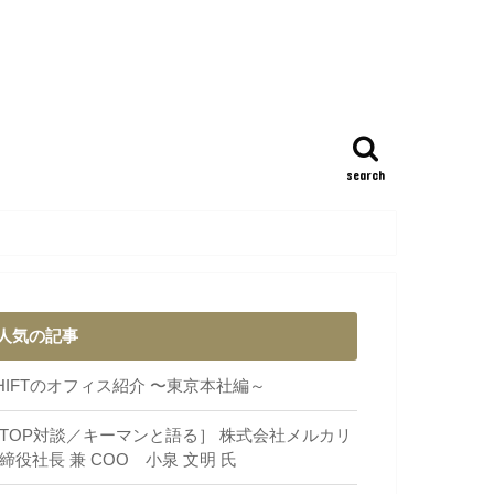
search
人気の記事
HIFTのオフィス紹介 〜東京本社編～
TOP対談／キーマンと語る］ 株式会社メルカリ
締役社長 兼 COO 小泉 文明 氏