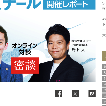
S
横
A
ド
大
8
R
S