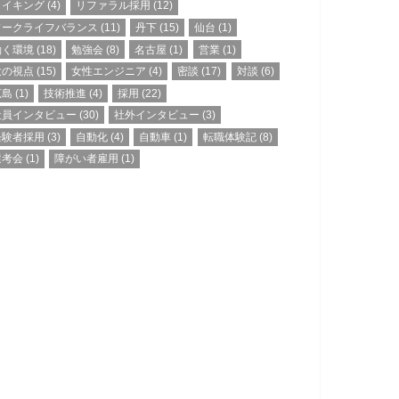
メイキング
(4)
リファラル採用
(12)
ワークライフバランス
(11)
丹下
(15)
仙台
(1)
働く環境
(18)
勉強会
(8)
名古屋
(1)
営業
(1)
大の視点
(15)
女性エンジニア
(4)
密談
(17)
対談
(6)
広島
(1)
技術推進
(4)
採用
(22)
社員インタビュー
(30)
社外インタビュー
(3)
経験者採用
(3)
自動化
(4)
自動車
(1)
転職体験記
(8)
選考会
(1)
障がい者雇用
(1)