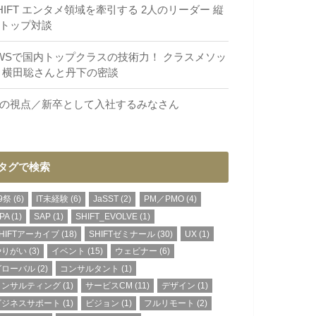
HIFT エンタメ領域を牽引する 2人のリーダー 縦
トップ対談
WSで国内トップクラスの技術力！ クラスメソッ
 横田聡さんと丹下の密談
の視点／新卒として入社するみなさん
タグで検索
9祭
(6)
IT未経験
(6)
JaSST
(2)
PM／PMO
(4)
PA
(1)
SAP
(1)
SHIFT_EVOLVE
(1)
HIFTアーカイブ
(18)
SHIFTゼミナール
(30)
UX
(1)
やりがい
(3)
イベント
(15)
ウェビナー
(6)
グローバル
(2)
コンサルタント
(1)
コンサルティング
(1)
サービスCM
(11)
デザイン
(1)
ビジネスサポート
(1)
ビジョン
(1)
フルリモート
(2)