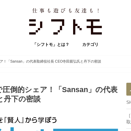
「シフトモ」とは？
カテゴリ
社員インタビュー
SHIFTトピックス
SHIFTトリビア
イベント
連載記事
！「Sansan」の代表取締役社長 CEO寺田親弘氏と丹下の密談
圧倒的シェア！「Sansan」の代表
氏と丹下の密談
S
［
取