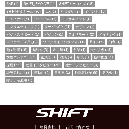
SAP
(1)
SHIFT_EVOLVE
(1)
SHIFTアーカイブ
(18)
SHIFTゼミナール
(30)
UX
(1)
やりがい
(3)
イベント
(15)
ウェビナー
(6)
グローバル
(2)
コンサルタント
(1)
コンサルティング
(1)
サービスCM
(11)
デザイン
(1)
ビジネスサポート
(1)
ビジョン
(1)
フルリモート
(2)
メイキング
(4)
リファラル採用
(12)
ワークライフバランス
(11)
丹下
(15)
仙台
(1)
働く環境
(18)
勉強会
(8)
名古屋
(1)
営業
(1)
大の視点
(15)
女性エンジニア
(4)
密談
(17)
対談
(6)
広島
(1)
技術推進
(4)
採用
(22)
社員インタビュー
(30)
社外インタビュー
(3)
経験者採用
(3)
自動化
(4)
自動車
(1)
転職体験記
(8)
選考会
(1)
障がい者雇用
(1)
| 運営会社 |
お問い合わせ |