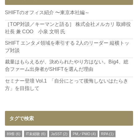
SHIFTのオフィス紹介 〜東京本社編～
［TOP対談／キーマンと語る］ 株式会社メルカリ 取締役
社長 兼 COO 小泉 文明 氏
SHIFT エンタメ領域を牽引する 2人のリーダー 縦横トッ
プ対談
裁量はもらえるが、決められたやり方はない。Big4、総
合ファーム出身者がSHIFTを選んだ理由
セミナー登壇 Vol.1 「自分にとって後悔しないはたらき
方」を目指して​
タグで検索
89祭
(6)
IT未経験
(6)
JaSST
(2)
PM／PMO
(4)
RPA
(1)