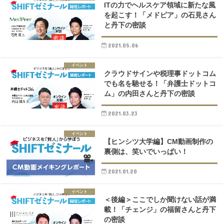
ITの力でヘルスケア領域に新たな風
を起こす！「メドピア」の石見さん
と丹下の密談
2021.05.06
イベント
クラウドサインや税理事ドットコム
でも名を馳せる！「弁護士ドットコ
ム」の内田さんと丹下の密談
2021.03.23
イベント
【ヒンシツ大学編】CM動画制作の
裏側は、笑いでいっぱい！
2021.01.20
イベント
＜後編＞ここでしか聞けない話が満
載！「チェンジ」の福留さんと丹下
の密談