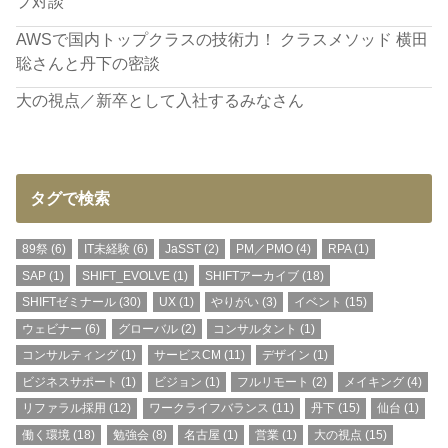
プ対談
AWSで国内トップクラスの技術力！ クラスメソッド 横田
聡さんと丹下の密談
大の視点／新卒として入社するみなさん
タグで検索
89祭
(6)
IT未経験
(6)
JaSST
(2)
PM／PMO
(4)
RPA
(1)
SAP
(1)
SHIFT_EVOLVE
(1)
SHIFTアーカイブ
(18)
SHIFTゼミナール
(30)
UX
(1)
やりがい
(3)
イベント
(15)
ウェビナー
(6)
グローバル
(2)
コンサルタント
(1)
コンサルティング
(1)
サービスCM
(11)
デザイン
(1)
ビジネスサポート
(1)
ビジョン
(1)
フルリモート
(2)
メイキング
(4)
リファラル採用
(12)
ワークライフバランス
(11)
丹下
(15)
仙台
(1)
働く環境
(18)
勉強会
(8)
名古屋
(1)
営業
(1)
大の視点
(15)