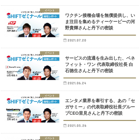
イベント
ワクチン接種会場を無償提供し、い
ま注目を集めるティーケーピーの河
野貴輝さんと丹下の密談
2021.07.20
イベント
サービスの流通を生み出した、ベネ
フィット・ワン 代表取締役社長 白
石徳生さんと丹下の密談
2021.06.24
イベント
エンタメ業界を牽引する、あの「セ
ガサミー」の代表取締役社長グルー
プCEO里見さんと丹下の密談
2021.05.26
イベント